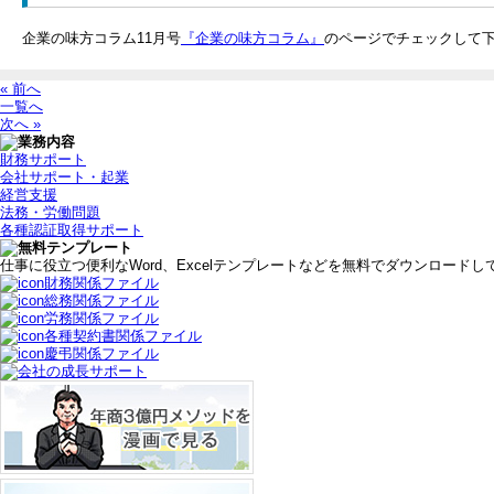
企業の味方コラム11月号
『企業の味方コラム』
のページでチェックして
« 前へ
一覧へ
次へ »
財務サポート
会社サポート・起業
経営支援
法務・労働問題
各種認証取得サポート
仕事に役立つ便利なWord、Excelテンプレートなどを無料でダウンロード
財務関係ファイル
総務関係ファイル
労務関係ファイル
各種契約書関係ファイル
慶弔関係ファイル